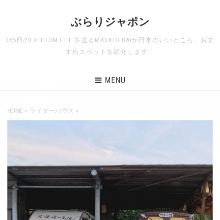
ぶらりジャポン
365日のFREEDOM LIFE を送るMASATO DAIが日本のいいところ、おす
すめスポットを紹介します！
MENU
HOME
>
ライダーハウス
>