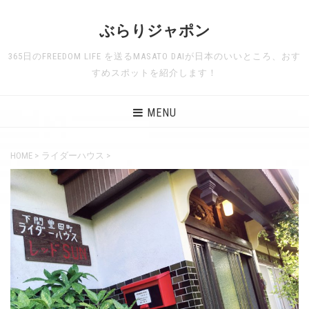
ぶらりジャポン
365日のFREEDOM LIFE を送るMASATO DAIが日本のいいところ、おす
すめスポットを紹介します！
MENU
HOME
>
ライダーハウス
>