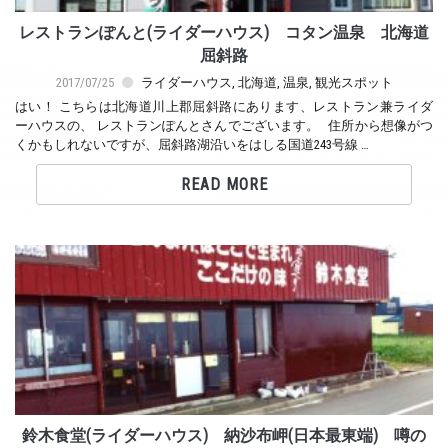
レストランぽんと(ライダーハウス) コタン温泉 北海道
屈斜路
2017/07/25
ライダーハウス
,
北海道
,
温泉
,
観光スポット
はい！ こちらは北海道川上郡屈斜路にあります、レストラン兼ライダ
ーハウスの、 レストランぽんとさんでございます。 住所から想像がつ
くかもしれないですが、屈斜路湖沿いをはしる国道243号線 …
READ MORE
鈴木食堂(ライダーハウス) 納沙布岬(日本最東端) 噂の