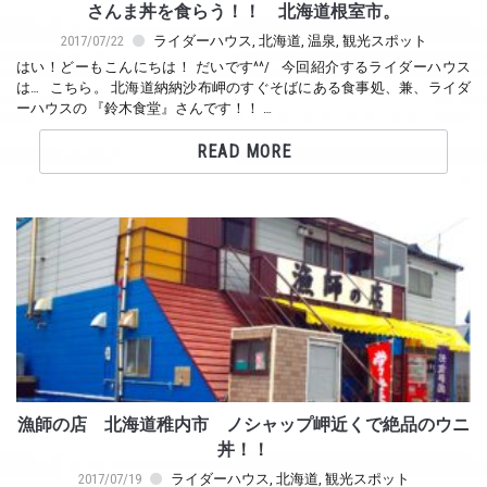
さんま丼を食らう！！ 北海道根室市。
2017/07/22
ライダーハウス
,
北海道
,
温泉
,
観光スポット
はい！どーもこんにちは！ だいです^^/ 今回紹介するライダーハウス
は… こちら。 北海道納納沙布岬のすぐそばにある食事処、兼、ライダ
ーハウスの 『鈴木食堂』さんです！！ …
READ MORE
漁師の店 北海道稚内市 ノシャップ岬近くで絶品のウニ
丼！！
2017/07/19
ライダーハウス
,
北海道
,
観光スポット