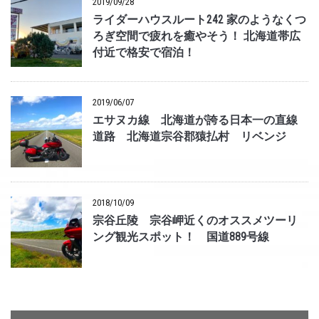
2019/09/28
ライダーハウスルート242 家のようなくつ
ろぎ空間で疲れを癒やそう！ 北海道帯広
付近で格安で宿泊！
2019/06/07
エサヌカ線 北海道が誇る日本一の直線
道路 北海道宗谷郡猿払村 リベンジ
2018/10/09
宗谷丘陵 宗谷岬近くのオススメツーリ
ング観光スポット！ 国道889号線